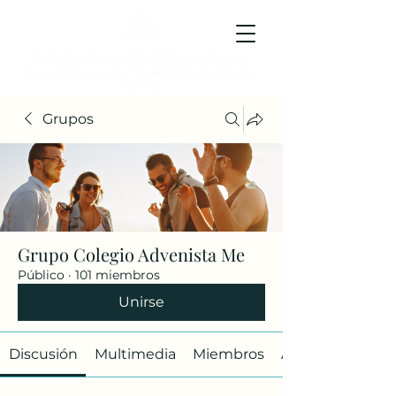
Colegio Adventista Metropolitano
Colegio de hoy, para los ciudadanos ejemplares del
mañana.
Grupos
Grupo Colegio Advenista Me
Público
·
101 miembros
Unirse
Discusión
Multimedia
Miembros
Acerca de