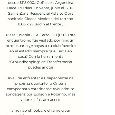
desde $115.000.. GoPlaceIt Argentina 
Hace +30 días. En venta, junin al 1200. 
San is Zona Residencial Asfalto Obra 
sanitaria Cloaca Medidas del terreno 
8.66 x 27 jardin al frente …

Plaza Colonia - CA Cerro . 1:0 (0: 0) Este 
encuentro no fue visitado por ningún 
otro usuario ¿Apoyas a tu club favorito 
en el estadio siempre que juega en 
casa? Con la herramienta 
"Groundhopping" de Transfermarkt 
puedes anotar.

Avaí iria enfrentar a Chapecoense na 
próxima quarta-feira Ontem 
campeonato catarinense Avaí admite 
sondagens por Edílson e Robinho, mas 
valores afastam acerto

a ric nao eh boba. e eh a ric q vai 