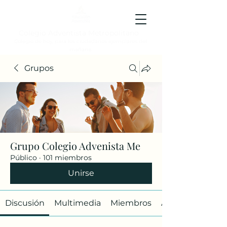
Colegio Adventista Metropolitano
Colegio de hoy, para los ciudadanos ejemplares del
mañana.
Grupos
Grupo Colegio Advenista Me
Público
·
101 miembros
Unirse
Discusión
Multimedia
Miembros
Acerca de