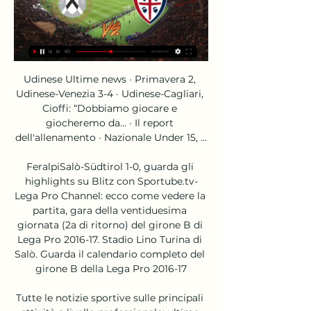
Udinese Ultime news · Primavera 2, Udinese-Venezia 3-4 · Udinese-Cagliari, Cioffi: “Dobbiamo giocare e giocheremo da... · Il report dell'allenamento · Nazionale Under 15, ...

FeralpiSalò-Südtirol 1-0, guarda gli highlights su Blitz con Sportube.tv-Lega Pro Channel: ecco come vedere la partita, gara della ventiduesima giornata (2a di ritorno) del girone B di Lega Pro 2016-17. Stadio Lino Turina di Salò. Guarda il calendario completo del girone B della Lega Pro 2016-17

Tutte le notizie sportive sulle principali attività a livello professionale: ultime news su calcio, basket, formula 1, tennis, nuoto e altri sport

Immagini porno Video porno di mature gratuite di xHamster. Tonnellate di calde Video porno di mature immagini porno ti stanno aspettando. Goditele!

Cagliari-Udinese in tv e streaming: dove vedere la partita 17 set 2023 — La partita tra Cagliari e Udinese, quarta giornata di Serie A si gioca oggi, domenica 17 settembre alle ore 12.30 e sarà in diretta su Sky Sport ...

Campionato Primavera, Foggia-Perugia: tabellino e cronaca della partita Torna alla vittoria il Foggia nella decima giornata del campionato Primavera 2, Girone B. I satanelli superano davanti ai propri tifosi accorsi al ‘Madrepietra Stadium’ di Apricena al termine di un’ottima gara un Perugia poco cinico sotto porta e tornano al successo che mancava da due giornate.

Offerte di lavoro per poste italiane cesena, abbiamo trovato 10 annunci pubblicati su MrLavoro.. Manpower Italia srl.. Provincia di Forli'-CesenaPer multinazionale italiana leader nella produzione di soluzioni per la trasmissione di potenza stiamo cercando un Assembly Planning Specialist.

Dove vedere Udinese-Cagliari in tv e streaming gratis 1 nov 2023 — Se desideri seguire la partita comodamente da casa tua, puoi farlo tramite la piattaforma Mediaset che, di solito, trasmette alcune partite di ...

Pronostici calcistici per Deportivo Armenio v Defensores Unidos 04/08/2019. Argentina Primera B Metropolitana. Statistiche complete, classifica calcio.

dove comprare Tuta Allenamento FC Chelsea Blu Scuro 19/20 Giacca + Pantaloni a poco prezzo - online siti affidabili fcmaglia: crea maglia calcio personalizzata adidas

ANCONA - Derby del Verdicchio ad alta gradazione per il Matelica, che ha pareggiato 3-3 al Papa Giovanni Paolo II contro la Jesina nella 34ª giornata del girone F di Serie D e ringrazia il Montegiorgio, uscito con uno splendido pareggio per 1-1 dall’Orogel Arena di Cesena.

Guarda la programmazione DAZN | DAZN Italia Guarda il calendario completo degli eventi in programmazione su DAZN Italia. DAZN è il primo servizio di streaming live e on demand dedicato interamente ...

Cerca palmese a Falciano Del Massico (CE) | Trova informazioni, indirizzi e numeri di telefono a Falciano Del Massico (CE) per palmese su Paginebianche

Al Piccolo teatro Mauro Bolognini di Pistoia,. Luigi Di Pietro e Carlo Di Maio. Pistoia, ore 21. quinta edizione del festival nel pomeriggio proiezione del lungometraggio "Forse è solo mal di mare" di Simona De Simone con la partecipazione di Maria Grazia Cucinotta;.

Le risorse dovranno curare le funzionalità delle aree di sosta/dei parcheggi garantendone tutti i servizi (es. assistenza diretta clientela, manutenz

Avellino Torres: dettagli stagione Serie D Girone G 2018/2019 Seconda Divisione Girone A 2013/2014 Serie C Girone A 2014/2015 Serie D Girone G 2015/2016 Serie D Girone G 2016/2017 Eccellenza Girone A 2017/2018 Serie D Girone G 2018/2019 Serie D Girone G 2019/2020

La prima: mentre Sassuolo, Spal e Parma (le rivali rispettivamente di Atalanta, Milan e Roma) possono chiedere a questo campionato solo un piazzamento più apprezzabile (anche dal punto di vista economico), l’Empoli sa che può ancora salvarsi e che tutto è nelle sue mani, se vince a San Siro resta in A di sicuro, ma può farcela anche se.

Indirizzi e recapiti dei Tribunali per i minorenni Tribunale per i Minorenni di ANCONA Via Cavorchie, 1/C 60121 - ANCONA Telefoni: 071 - 20898600 (centralino giudici onorari)

Calcio RSM: successi di Cailungo, Pennarossa, Tre Fiori e Murata.Lasagni passano a condurre con il primo gol stagionale di Nicolò. la sfida tra Tre Penne e Virtus porrà sotto la lente d'... mentre il derby tra Libertas e San Giovanni misurerà lo stato di forma di.

Gelbison Vallo Della Lucania: dettagli stagione Serie D Girone H 2016/2017 Serie D Girone H 2013/2014 Serie D Girone H 2014/2015 Serie D Girone I 2015/2016 Serie D Girone H 2016/2017 Serie D Girone I 2017/2018 Serie D Girone H 2018/2019 Serie D Girone H 2019/2020

Le cinque vele di Legambiente sventolano sulla Sardegna. È proprio l'Isola la regione più premiata con il riconoscimento (la bandiera a cinque vele, appunto) della guida di Legambiente e Touring Club Italiano "Il mare più bello del 2019". Sono cinque i comprensori della Sardegna premiati. Le

Bundesliga 11 giornata. E’ stata HerthaBSC-Hannover96 nell’anticipo di venerdì a dare il via all’11^ giornata di Bundesliga, l’ultima prima della sosta Nazionali: dopo questo turno il Campionato tedesco sarà ormai a 1/3 del suo svolgimento e la corsa al titolo diventerà sempre più definita.

Schalke 04: Hoger reintegrato per la sfida con l'Amburgo Lo Schalke 04 ha reintegrato nella sua rosa Marco Hoger. Il 25enne centrocampista tedesco era stato sospeso da ogni attivita' della prima squadra fino a sabato dopo la sconfitta sul campo del Colonia, nell'ambito di un 'terremoto' che ha portato al licenziamto di due pezzi da novanta come l'ex milanista Kevin-Prince Boateng e Sidney Sam....

Proprio a Verona risale l'ultima vittoria in trasferta del Milan con un gol di Piątek. Era il marzo del 2019. A settembre del 2019 il Milan spera di tornare a vincere a Verona, prima cosa, poi se anche con un gol di Kris ancora meglio. Allora il Chievo, oggi l'Hellas.

Udinese Cagliari in streaming gratis? Guarda la partita in diretta 

Prenota online il tuo soggiorno in Karkonosze e paga comodamente in Hotel. Globe Holidays seleziona per voi i migliori alberghi in Karkonosze, al fine di garantirvi l'alta qualità del servizio offerto.

Ma se la prendesse perché non mi coporto bene, non sono una persona onesta, non adempio ai miei doveri, fuggo dalle mie responsabilità, o al massimo non lo onoro abbastanza, non vado in chiesa sempre, non prego a sufficienza… qui sembra che se la prenda perché non vado a una cena, non trovo tempo per fare festa, per divertirmi!

Seregno. Mentre sono sei le compagini liguri (Argentina, Chiavari, Lavagnese, RapalloBogliasco, Sestri Levante, Vado) e undici quelle piemontesi (Acqui, Asti, Borgomanero, Borgosesia, Bra, Chieri,... La Provincia Pavese 03 luglio 2014 pag. 49 sez. Vigevano Serie D, …

Sanremo. Ultimo aggiornamento il 01 novembre ore 12:04. Bel tempo con sole splendente per l'intera giornata. Liguria. MERCOLEDI': l'alta pressione si rafforza ulteriormente determinando tempo assolato con al più qualche sparuto annuvolamento all'alba.

Come di consueto Radio PRIMARETE con la più che collaudata trasmissione Diretta Stadio Calcio seguirà i nostri beniamini rossoblù in tutto il campionato trasmettendo delle radiocronache flash della Casertana a cura del nostro inviato Stefanino De Maria che, con l’energico operato di altri inviati avremo anche radiocronache flash dell.

I migliori film biblici | Leggi la classifica, con schede, news, foto, locandine, trailer, trama e recensioni, dei migliori film presenti nell'archivio di FilmTv.

Ai miei tempi fumettistici, la Marvel aveva le storie ed i supergruppi migliori o almeno io li preferivo, ma la DC rispondeva con la linea Vertigo che ha prodotto perle mica da ridere. Per quel che concerne l'universo cinematografico attuale, a me hanno stufato abbastanza entrambe. Rispondi Elimina

I Campioni d'Italia dell'Inter Primavera ospitano la Juventus Primavera: tutte le informazioni sulla partita e dove vederla in Tv e streaming. La Primavera dell'Inter, Campione d'Italia in carica e vincitrice dell'ultimo Torneo di Viareggio, ospita la Juventus Primavera per la sesta giornata del

Dove vedere Inter-Lazio. Inter-Lazio verrà trasmessa in esclusiva da Sky su Sky Sport Uno (canale 201). Gli abbonati potranno seguirla in streaming tramite le piattaforme Sky Go e Now TV. Su Now TV chi non possiede un abbonamento a Sky potrà comunque acquistare la partita pagando 7,99 euro per il pass giornaliero.

Udinese-Cagliari, diretta tv e streaming: dove vederla 18 dic 2019 — Udinese-Cagliari, diretta tv e streaming: Sky o DAZN? Dove vedere il match, valido per la diciassettesima giornata della Serie A 2019/20.

Calcio: Cagliari Risultati in diretta, Calendario, Risultati Udinese, Cioffi annuncia: «Problemi per Pereyra, con il Cagliari…» 17.02 Scaricala gratis! App Store. Versione Lite · Gioca Responsabile ...

Sampdoria-Juventus si sfidano domenica 19 novembre alle ore 15 per la 13ª giornata di andata nel calendario del campionato di Serie A TIM 2017-2018. La partita, in programma allo stadio Luigi Ferraris in zona Marassi a Genova, sarà trasmessa …

Tutto quello che è successo sui parquet di Serie A2 e Serie B di pallacanestro maschile nei match del 26 Novembre. Tutti i risultati e tutte le classifiche

Classifica: Cartigliano 10, Ambrosiana 9, Union Clodiense e Legnago 8, Cjarlins Muzane, Luparense, Campodarsego, Adriese, Caldiero Terme, Vigasio e Union Feltre 6, Belluno e Delta Porto Tolle 5, Montebelluna, Villafranca e Chions 4, Mestre, Este e Tamai 2, San Luigi 1. N.B.: Union Feltre e Chions hanno una partita in più.

Dove Vedere il Cagliari Oggi: Tv, DAZN e Streaming - Selectra 29 gen 2024 — Lo Streaming Gratis di Pluto TV. Scopri le Offerte Pay TV. Vai alle Udinese-Cagliari (Serie A), Su DAZN. 25/2/2024 15:00, Cagliari-Napoli

Avellino. Sono stati resi da poco noti i tre gironi della prossima serie C. Confermate le indiscrezioni (anticipate nella giornata di ieri) per quanto riguarda il raggruppamento centro-meridionale, che vedrà ai nastri di partenza le seguenti formazioni:

Le pagelle di Pordenone-Giana Erminio: 