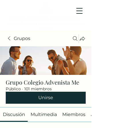
Colegio Adventista Metropolitano
Colegio de hoy, para los ciudadanos ejemplares del
mañana.
Grupos
Grupo Colegio Advenista Me
Público
·
101 miembros
Unirse
Discusión
Multimedia
Miembros
Acerca de