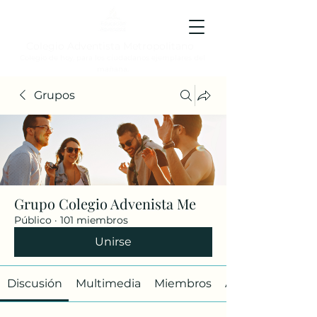
Colegio Adventista Metropolitano
Colegio de hoy, para los ciudadanos ejemplares del
mañana.
Grupos
Grupo Colegio Advenista Me
Público
·
101 miembros
Unirse
Discusión
Multimedia
Miembros
Acerca de