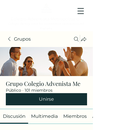
Colegio Adventista Metropolitano
Colegio de hoy, para los ciudadanos ejemplares del
mañana.
Grupos
Grupo Colegio Advenista Me
Público
·
101 miembros
Unirse
Discusión
Multimedia
Miembros
Acerca de