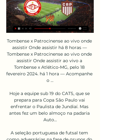
Tombense x Patrocinense ao vivo onde assistir Onde assistir há 8 horas — Tombense x Patrocinense ao vivo onde assistir Onde assistir ao vivo a Tombense x Atlético-MG, pelo 18 fevereiro 2024. há 1 hora — Acompanhe o ...

Hoje a equipe sub 19 do CATS, que se prepara para Copa São Paulo vai enfrentar o Paulista de Jundiaí. Mas antes fez um belo almoço na padaria Auto...

A seleção portuguesa de futsal tem como adversárias na fase de grupos do Europeu, que decorrerá no próximo ano na Eslovénia, a Roménia e a Ucrânia, …

Pelo segundo ano consecutivo, a Liga Portuguesa de Basquetebol terá jogos agendados entre o Natal e o Ano Novo - Benfica-Oliveirense e FC Porto-V. Guimarães, na próxima sexta-feira, são os pratos fortes -, fruto de um calendário que se tornou mais denso com a criação de uma etapa intermédia antes do play-off.

FERROVIÁRIA FIRME E FORTE. o último sábado AFE empatou com Linense, na Arena da Fonte. Foi o primeiro empate “quebrando” a série dos 100 por cento. Mas o empate não foi um "desastre", os grenás já estão praticamente com vaga garantida na próxima fase com a vantagem de decidir em “casa”.

O FC Porto bateu esta quinta-feira a Ovarense (99-73), no Dragão Caixa, em jogo referente à 7.ª jornada da 2.ª fase da Liga Portuguesa de Basquetebol

O Senac São José dos Campos forma profissionais qualificados para atuar no mercado de trabalho desde 1992, quando foi inaugurado. A terceira unidade construída no Vale do Paraíba, seguindo Taubaté e Guaratinguetá, transformou 5660 m2 de terreno em um centro de conhecimento para o trabalho e de formação profissional.

O deputado estadual Wellington do Curso, um torcedor quase sempre presente aos estádios de futebol, decidiu “comprar a briga” justíssima da torcida do Moto Club de São Luís …

Direções para Hospital Samaritano, a partir dos locais mais visitados em Barra Da Tijuca, usando o transporte público. As linhas abaixo têm rotas que passam perto de Hospital Samaritano - Ônibus: 565, 691 - 693, 900, 991.

Loulé, tal como outras cidades do sul do pais, vive essencialmente do turismo em termos económicos. Esta cidade com cerca de 20 mil habitantes concentra alguns dos mais importantes centros turísticos do …

Encontra as melhores cotas Bragantino - Ponte Preta de Futebol na SmartBets. Junta-te à SmartBets e personaliza a tua conta para ter a melhor experiência de comparação de cotas do mercado.

Juniores: Acompanhe Vasco x Vitória, pela Copa do Brasil Sub-20, em tempo real. Quarta-feira, 03/05/2017 - 14:45. Tweetar comentários. No jogo de ida das quartas de final da Copa do Brasil Sub-20, o Vasco enfrenta o Vitória nesta 4ª-feira às 15h em São Januário.

Neste tipo de loja, o consumidor tem acesso a demonstrações de experiência móvel, englobando música, navegação, vídeo, imagens, Internet e jogos. Cada aparelho em demonstração está conectado à Internet por uma rede WiFi e equipado com acessórios, como caixas de som, fones de ouvido, telas de LCD, impressoras fotográﬁcas e laptops.

Grande resultado para o CAB Madeira SAD, que com um triunfo no pavilhão da UD Oliveirense, segunda classificada, quebrou um ciclo de três derrotas consecutivas, ao passo que os donos da casa, em sentido inverso, já não escorregavam desde 29 de dezembro.

Tele Sena de Aniversário 2019 – Dois Carros Todos os Dias: Confira o resultado Parcial da Tele Sena de 28º Aniversário – 05/11/2019. 5 de novembro de 2019 Redação Loterias, Tele Sena Resultados 2019 0

Futebol Mineiro.TV ... Patrocinense x Democrata-SL - Playoffs de Rebaixamento. 1; 2; 3; 4; 5; 6; 7; 8; 9; 10. Melhores Momentos · Melhores Momentos: Pouso Alegre 2 x 2 Tombense - ...

O Mais Querido voltou a vencer no Campeonato Brasileiro da Série C. Neste sábado (6), com o Frasqueirão lotado, o Alvinegro enfrentou o Treze/PB, em jogo válido pela 11ª rodada da competição, e com uma boa apresentação derrotou o adversário pelo placar de 2 a 0. Os gols do triunfo foram marcados por Joécio e … Continued

Calling to the Stage! - Actors | DKOE Network há 8 horas — [HOJE<<]] assistir Tombense x Patrocinense ao vivo TOMBENSE X PATROCINENSE - CAMPEONATO MINEIRO 2021 18.02.2024 12 de mar. de 2021 ...

Tombense x Patrocinense ao vivo online - Stong College há 8 horas — Tombense x Patrocinense ao vivo online Patrocinense x Tombense Ao Vivo E Online: Onde Assistir 18/02/2024 Tombense x C A Patrocinense.

A RTP2 transmite este domingo, a partir das 16:00, em direto, “o grande dérbi” entre Ovarense Gavex e UD Oliveirense, “um jogo com grandes pergaminhos no nosso basquetebol” Anúncio feito esta tarde pela Federação Portuguesa de Basquetebol no seu site. “Um embate entre o quarto e segundo classificado, respetivamente, e que promete.

É proibido o uso ou publicação deste conteúdo sem a devida autorização. Os infratores ficarão sujeitos a penas previstas por lei. OFuxico não envia mensagens de e-mail sobre promoções, notícias ou novidades. 2000 • 2019 ® OFuxico

A partir da segunda fase da Liga Nacional Masculina e Feminina, a competição terá transmissão ao vivo. Nas quartas de final, a Bandsports vai transmitir duas partidas de cada naipe. Já as semifinais e finais serão transmitidas pela Band, Bandsports e SporTV. Liga Nacional Masculina de Handebol. São Caetano X São Bernardo/Metodista/Besni

Ter uma defesa forte é uma das especialidades do técnico Gilson Kleina. E na Ponte Preta sempre foi assim. Tanto que, na arrancada do ano passado, a Macaca não sofreu gols em cinco de nove jogos disputados na Série B. Diante do Vila Nova, na próxima quinta, a equipe pode repetir uma sequência positiva de três jogos sem sofrer gols.

Campinas, SP, 18 - O Benfica só precisava de um empate para ser o campeão português da temporada 2018/2019 neste sábado, mas ao golear o Santa Clara por 4 a 1, no Estádio da Luz, em Lisboa, garantindo seu 37.º título nacional na história, a equipe manteve a supremacia no país, com o maior número de conquistas.

Questão de concurso da matéria Conhecimentos Específicos de um determinado Cargo/Área e ÁREA e Marcenaria / Carpintaria / Serralheria, questão 111035 - Índice …

RIO-AVE - VITÓRIA-SETÚBAL Compara ambas as performances das equipas. Baseia as tuas previsões nos golos, cantos e cartões. PORTUGAL PRIMEIRA-LIGA - 2019 January 13. Ao Vivo Resultados ao Vivo Resultados About Us Contact Us.

Do professor e doutor em comunicação Leonardo Torres: “A Internet está completando 50 anos e o mundo se comunica cada vez menos. Já que não há comunicação, a vida se tornou solitária e a solidão, por sua vez, é uma das piores torturas humanas. Estamos cada vez mais conectados, mas cada vez menos em comunicação e comunhão”.

Reserva no clássico contra o Corinthians, Carlos Sánchez voltou a ser titular e fez o gol do Santos na vitória por 1 a 0 sobre o Bahia ne...

O Treze foi para 18 pontos, em oitavo lugar, e para escapar do rebaixamento, terá de vencer na última rodada o Botafogo-PB num clássico paraibano. O ABC pode chegar aos 18 pontos na última rodada, mas tem duas vitórias a menos do que o Treze.

Bragantino x Ponte Preta – O duelo ao vivo desta terça-feira(23), contará com um jogo bastante interessante em nível de acesso a Série A do ano que vem entre Bragantino x Ponte Preta. O jogo é válido pela 11ª rodada da Série B e tem previsão para começar às 20:30(no horário de Brasília). A …

Habilitar profissionais que estão iniciando sua atuação na área de marketing e produtos a desenvolver suas atividades de forma mais estruturada, estratégica e focada no mercado, transformando sua atuação no dia a dia e aumentando rapidamente sua contribuição para …

Os nossos valores são os melhores em custo benefício da região. Temos os menores preços e alta qualidade de ensino. Programas de Bolsas Outra facilidade que oferecemos é o nosso Programa de Bolsas de Estudos, na qual, você pode obter bolsa de até 80% sobre o valor da mensalidade. Interessado em viver essa experiência conosco?

2009 – Categoria: transmissão ao vivo - » tv ao vivo . Neste domingo Barueri e. Você vai assistir o jogo ao vivo pelo Justin tv. E não vai precisar pagar nada por isso, é grátis! Futebol ao vivo de graça, como você quiser. O jogo será realizado as 17:00 horário de Brasília.

Campeonato Mineiro Módulo I e II Campeonato Mineiro 2024: Tombense x Patrocinense - 7ª Rodada. NSPORTS Mineiro Módulo I: Villa Nova x Patrocinense - AO VIVO E COM IMAGENS. NSPORTS · 2:24:25 ...

Encontre aqui diversas informações sobre Entretenimento e Lazer em Rio de Janeiro, RJ. Confira o telefone, endereço, avaliações dos clientes e mais detalhes de todos os estabelecimentos de RJ. Veja agora como chegar ao seu destino.

Entre os clubes que assinaram o documento, dois são baianos. Bahia e Fluminense de Feira garantiram tanto a permanência na Liga como o apoio à competição. Já o Vitória, apesar de ter divulgado em seu site oficial que também permanece filiado à Liga, não participou do manifesto.

Nesta terça-feira (23), Bragantino e Ponte Preta se enfrentam pela 11ª rodada da Série B 2019. O jogo será no Nabizão às 20h30 (horário de Brasília). View this post on Instagram. VALEU Os jogadores Romário e Osman aceitaram novas propostas e seguiram caminho para o Vila Nova e futebol sul-coreano, respectivamente.

Gerador Placa Solar Conectado À Rede 1.32kwp (on Grid Tie) São Paulo . R$ 850. 12x R$ 70 83 sem juros .. Rio de Janeiro . R$ 2.072 03. 12x R$ 172 67 sem juros Kit 2 Placa Solar 150w Controlador 30a Bateria 115ah .. Kit Aquecedor Solar Boiler 200 Litros Aço 316l 2 Placas 1x1m . 2 vendidos - …

Para realizar esse jogo eu já vinha pensando a muito em ter um dia especial pra fazer esse confronto com o Expressinho, sabendo da tradição que tem essa equipe em formar jogadores para o time principal, totalmente diferente da nossa escolinha,</b><br /><b>que o aluno ao completar 17 anos (limite de idade da escolinha) fica sem ter aonde jogar, porque a cidade não oferece condições para.

Na Eslovénia, todos os veículos estão sujeitos ao pagamento de portagens em estradas selecionadas e no túnel de Karawanken.