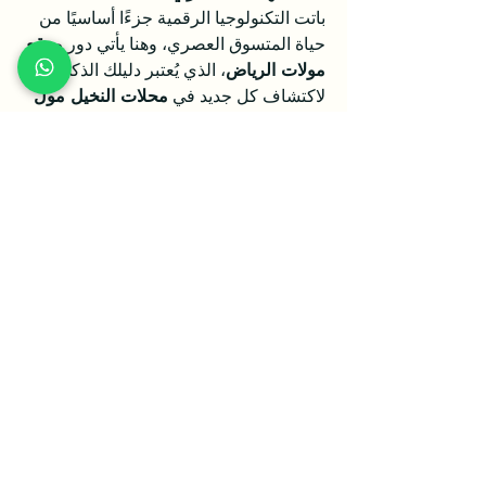
باتت التكنولوجيا الرقمية جزءًا أساسيًا من 
حياة المتسوق العصري، وهنا يأتي دور 
موقع 
مولات الرياض
، الذي يُعتبر دليلك الذكي 
لاكتشاف كل جديد في 
محلات النخيل مول 
الرياض
 وغيرها من المولات. من خلال تصفّح 
الموقع، يمكنك:
معرفة أحدث التخفيضات.
مقارنة الأسعار.
استعراض تقييمات الزوار.
التخطيط لمسارك داخل المول.
معرفة أوقات الذروة.
كل هذه المزايا تجعل موقع مولات الرياض 
منصة لا غنى عنها لأي زائر يرغب في تسوّق 
منظم وممتع.
خاتمة: وجهتك القادمة للتسوق 
والرفاهية
سواء كنت مقيمًا في العاصمة أو زائرًا، فإن 
زيارة 
محلات النخيل مول الرياض
 تمثّل 