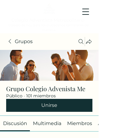
Colegio Adventista Metropolitano
Colegio de hoy, para los ciudadanos ejemplares del
mañana.
Grupos
Grupo Colegio Advenista Me
Público
·
101 miembros
Unirse
Discusión
Multimedia
Miembros
Acerca de