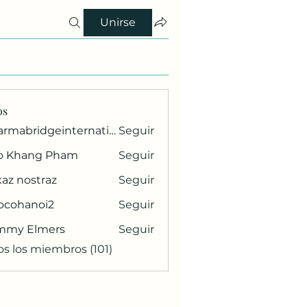
Unirse
os
pharmabridgeinternational1
Seguir
ridgeinternational1
o Khang Pham
Seguir
az nostraz
Seguir
ocohanoi2
Seguir
anoi2
mmy Elmers
Seguir
os los miembros (101)