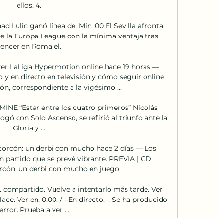
ellos. 4.

nad Lulic ganó línea de. Min. 00 El Sevilla afronta 
 de la Europa League con la mínima ventaja tras 
encer en Roma el.

ver LaLiga Hypermotion online hace 19 horas — 
 y en directo en televisión y cómo seguir online 
ón, correspondiente a la vigésimo ...

INE “Estar entre los cuatro primeros” Nicolás 
ogó con Solo Ascenso, se refirió al triunfo ante la 
Gloria y …

orcón: un derbi con mucho hace 2 días — Los 
 un partido que se prevé vibrante. PREVIA | CD 
rcón: un derbi con mucho en juego.

. compartido. Vuelve a intentarlo más tarde. Ver 
e. Ver en. 0:00. / • En directo. •. Se ha producido 
error. Prueba a ver ...
