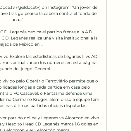
Doce.tv (@eldocetv) on Instagram: “Un joven de 
ve tras golpearse la cabeza contra el fondo de 
una…”

C.D. Leganés dedica el partido frente a la A.D. 
C.D. Leganés realiza una visita institucional a la 
jada de México en ...

vivo Explore las estadísticas de Leganés II vs AD 
Estamos actualizando los números en esta página 
undo del juego. General.

 vivido pelo Operário Ferroviário permite que o 
ilidades longas a cada partida em casa pelo 
tra o FC Cascavel, o Fantasma defende uma 
er no Germano Krüger, além disso a equipe tem 
s nas últimas partidas oficiais disputadas.

 ver partido online y Leganes vs Alcorcon en vivo 
es y Head to Head CD Leganés marca 1.6 goles en 
AD Alcorcón y AD Alcorcón marca ...
