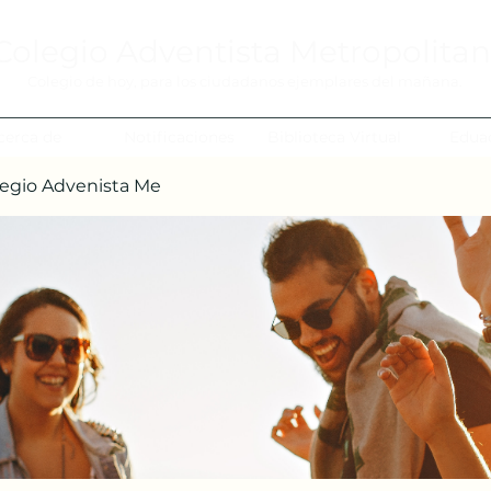
Colegio Adventista Metropolita
Colegio de hoy, para los ciudadanos ejemplares del mañana.
cerca de
Notificaciones
Biblioteca Virtual
Edua
egio Advenista Me