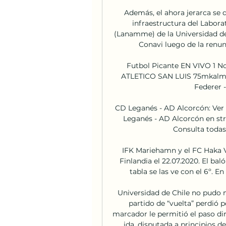
Además, el ahora jerarca se
infraestructura del Labora
(Lanamme) de la Universidad de 
Conavi luego de la renun
Futbol Picante EN VIVO 1 
ATLETICO SAN LUIS 75mkalmas
Federer 
CD Leganés - AD Alcorcón: Ver 
Leganés - AD Alcorcón en str
Consulta todas 
IFK Mariehamn y el FC Haka Va
Finlandia el 22.07.2020. El baló
tabla se las ve con el 6º. E
Universidad de Chile no pudo me
partido de “vuelta” perdió p
marcador le permitió el paso dire
ida, disputada a principios d