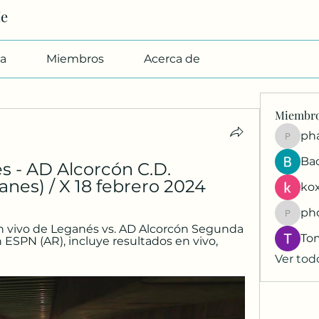
Me
a
Miembros
Acerca de
Miembr
pharmab
Ba
s - AD Alcorcón C.D. 
es) / X 18 febrero 2024
kox
ph
phocoh
n vivo de Leganés vs. AD Alcorcón Segunda 
To
ESPN (AR), incluye resultados en vivo, 
Ver tod