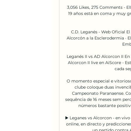
3,056 Likes, 275 Comments - El
19 años está en coma y muy gra
C.D. Leganés - Web Oficial El 
Alcorcón a la Esclerodermia · El 
Emba
Leganés II vs AD Alcorcon II En 
Alcorcon II live en AiScore - 
cada seg
O momento especial e vitorioso
clube coloque duas invencib
Campeonato Paranaense. Con
sequência de 16 meses sem perd
números bastante positivo
▶️ Leganes vs Alcorcon - en vivo
online, en directo y prediccion
un partido contra 