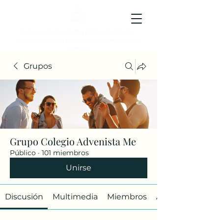
Colegio Adventista Metropolitano
Colegio de hoy, para los ciudadanos ejemplares del
mañana.
Grupos
Grupo Colegio Advenista Me
Público
·
101 miembros
Unirse
Discusión
Multimedia
Miembros
Acerca de