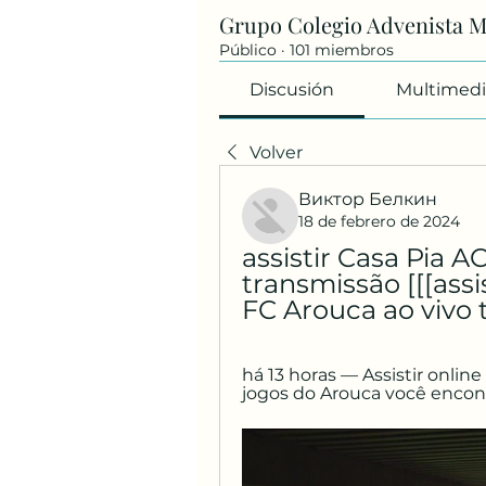
Grupo Colegio Advenista 
Público
·
101 miembros
Discusión
Multimedi
Volver
Виктор Белкин
18 de febrero de 2024
assistir Casa Pia A
transmissão [[[assis
FC Arouca ao vivo t
há 13 horas — Assistir onlin
jogos do Arouca você encont