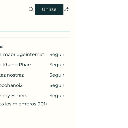
Unirse
os
pharmabridgeinternational1
Seguir
ridgeinternational1
o Khang Pham
Seguir
az nostraz
Seguir
ocohanoi2
Seguir
anoi2
mmy Elmers
Seguir
os los miembros (101)