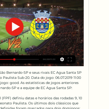
mpo neste domingo (18/02), o jogo ...

A Brasil Brokers oferece apartamento com piscina, 79m², lançamento, em Barra da Tijuca, Rio de Janeiro - RJ. Encontre o imóvel do seu jeito na Brasil Brokers.

Águias reagem em comunicado no seu site É mais um capítulo nesta novela dos comunicados entre os clubes grandes. Desta feita, os visados são os dois grandes de Lisboa, ainda a propósito do último clássico, referente à 4.ª eliminatória da Taça de Portugal. No rescaldo dessa partida, jogadores e direcção do Sporting mostraram toda a

ABC Futebol Clube é uma associação esportiva brasileira, fundada como clube de futebol por um grupo de jovens da elite potiguar no dia 29 de junho de 1915, no bairro da Ribeira, na cidade de Natal.

Bahia, Sport, Porto de Caruaru e Ceará são os outros nordestinos contemplados. Bahia perto da meta de sócios O Bahia iniciou 2019 com a meta de ter 30 mil sócios no final do ano, número que foi aumentado para 35 mil após a contratação de Fernandão, no dia 23 de janeiro, que deu impulso nas associações.

Rio Ave e Casa Pia ao vivo assistir há 7 dias — Rio Ave e Casa Pia ao vivo assistir Assistir Rio Ave x Casa Pia Ao Vivo - 11/02/2024 11 fevereiro 2024 Rio Ave FC. 15:30. Casa Pia AC.

V - Editais e demais publicações do Diário de Justiça do Estado do Rio de Janeiro (DJRJ) de 05 de Abril de 2018 - V - Editais e de - Id. vLex: VLEX-1387873

Esta é a terceira edição da Copa RS Sub-20 que nesta edição de 2018/2019 reúne 13 clubes brasileiros, 3 clubes da Argentina e do Uruguai, além de um clube do México. São quatro grupos de cinco times e as transmissões ficam a cargo do SporTV e GloboEsporte.com. Assista Palmeiras x Botafogo grátis ao vivo online a Copa RS

São José do Rio Preto Monte Azul Paulista Olímpia: Monte Azul Olímpia: Monte Azul vs. Olímpia [34] Clássicos extintos. Municipais. Cidade: Clube:. Atlético Mogi: ECUS: Atlético Mogi vs. ECUS [49] Metropolitana de São Paulo Mogi das Cruzes Suzano Atlético Mogi USAC: Atlético Mogi vs. USAC [50]

BARRA Città America Avenida das Américas, 700 Loja 102 / J Barra da Tijuca - Rio de Janeiro - RJ Tel. / Fax: (21) 2484-4444 WhatsApp: (21) 99756-8792

Tradicionais no continente, Camarões e Costa do Marfim bateram Comores e Ruanda por 3 a 0, respectivamente, e avançaram, assim como a surpresa Burundi, que empatou por 1 a 1 contra o Gabão, do atacante Aubameyang, do Arsenal, para se garantir pela primeira vez na história entre os melhores da África.

A igreja de Nova Vida da Barra da Tijuca fica localizada na Rua Pedro Lago número 70 no Jardim Oceânico. A igreja de Nova Vida é uma igreja evangélica e está no Jardim Oceânico desde de 2006. Estamos abertos nas Quartas e Sextas para atendimento mediante a contato (08:00 às 17:00h). Temos cultos nas Terças (Culto das mulheres 19:00.

Assistir Bragantino x Ponte Preta AO VIVO E DE GRAÇA , Assistir Bragantino vs Ponte Preta AO VIVO E DE GRAÇA , Assistir Ponte Preta x Bragantino AO VIVO , Assistir.

O Vitória eliminou o Flamengo na última quinta-feira (3) e se classificou para a final do Campeonato Brasileiro Sub-20 (veja aqui). Agora, o time rubro-negro vai decidir o título contra o Palmeiras. O goleiro Lucas Arcanjo, do Leão, destacou a união da sua equipe e vê o time preparado para a

O Benfica não jogou bem,. é mais um que vive dele sem nada por ele fazer. Incapaz de assumir o combate pela regeneração do futebol, vergado à patetice da equidistância, vai dando uma no cravo outra na ferradura,. Os nossos B ganharam ao Oliveirense por 4-3, num jogo muito disputado, contra uma equipa possante e experiente.

Você tem 5 maneiras de ir de São Carlos para Guarulhos. A maneira mais barata é de ônibus pelo (a) Campinas, que custa R$ 40. A maneira mais rápida é de carro, que leva 2¾ horas.

1 dia atrás - Santos x Bahia: saiba como assistir ao jogo do Brasileirão AO VIVO na TV. Peixe e Esquadrão de Aço se enfrentam nesta quinta-feira, pelo. 4 horas atrás - Assistir Santos x Bahia Ao Vivo Online HD grátis sem travar aqui no Multicanais TV Online com transmissão do canal TNT ao vivo …

[[TRANSMISSÃO**]==] Casa Pia x Arouca ao vivo onde há 6 horas — assistir [[[Futebol>>>]]<<<<] Casa Pia e Arouca ao vivo na tv A que h 18.02.2024 09/12/2023 — CASA PIA vs FC Porto EM DIRETO Assistir Casa Pia

Oliveira do Hospital prepara-se para viver uma grande jornada de fé, no próximo domingo, dia em que a Unidade Pastoral do concelho vai celebrar, a partir das 10h00, a proclamação da figura de São João Paulo II como padroeiro do concelho com a inauguração de uma estátua, no espaço do …

Angola continua a defender a posição da União Africana para a Costa do Marfim, que apelou à criação de um governo de união nacional e ao diálogo. Luanda critica ainda a violência que está a decorrer no país. No entanto, Angola não considera Gbagbo...

O Recreativo de Caála e o Progresso do Sambizanga empataram 1-1 no Huambo, no único jogo disputado hoje da 18.ª jornada do campeonato angolano de futebol, com ambas as equipas a manterem as posições na tabela.

São Bernardo-SP. Mantenha-me conectado Ainda não tem seu cadastro? Cadastre-se Agora! Ponte Preta-SP. Paulista Sub 15 e 17: Juvenil da Ponte Preta vence mais uma e segue 100% no estadual Destaque da equipe com 17 gols, John Kleber assinou contrato profissional com a Macaca até 2020. Publicado em 26.

Concede, ainda, desconto de 10% na compra de peças no balcao e parcelamento em até 6 vezes nos cartões de crédito das bandeiras MasterCard e Visa, desde que o valor seja superior a R$ 300,00 (trezentos reais); um desconto de 10% para os serviços de oficina a partir da 2ª revisão e 15% de desconto em alinhamento e balanceamento de rodas mantendo as mesmas condições de pagamento …

Casa Pia AC x Arouca » Placar ao vivo, Palpites, Graças às 2 vitórias em 3 anteriores contra o FC Arouca, o Casa Pia AC deverá vencer a próxima partida. Como Assistir em Direto e Transmissão ao vivo da Casa ...

Consulta gratuita de fretes de Guarulhos/SP para Pará no maior site de divulgação de cargas do Brasil, possibilitando que motorista