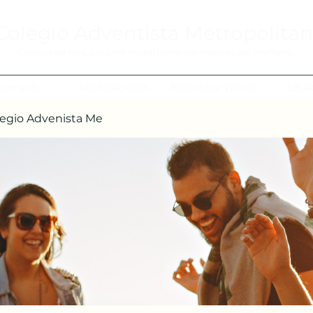
Colegio Adventista Metropolita
Colegio de hoy, para los ciudadanos ejemplares del mañana.
cerca de
Notificaciones
Biblioteca Virtual
Edua
egio Advenista Me