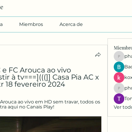
Me
a
Miembros
Acerca de
Miembr
pharmab
Ba
C e FC Arouca ao vivo 
tir à tv===](((]] Casa Pia AC x 
kox
r 18 fevereiro 2024
ph
phocoh
To
e Arouca ao vivo em HD sem travar, todos os 
ra aqui no Canais Play!
Ver tod