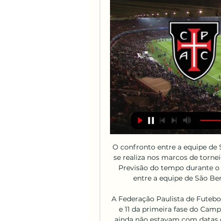
O confronto entre a equipe de São Bernardo-SP e seus rivais EC Agua Santa SP se realiza nos marcos de torneio Paulista Sub-20. Data do jogo: 06.07.2019 11:00 Previsão do tempo durante o jogo: good. As estatísticas de jogos anteriores entre a equipe de São Bernardo-SP e a equipe de EC Agua Santa SP:

A Federação Paulista de Futebol (FPF) definiu datas e horários das rodadas 9, 10 e 11 da primeira fase do Campeonato Paulista. Os últimos dois clássicos que ainda não estavam com datas definidas foram marcados para dois domingos: Santos e …

FC Porto e Casa Pia AC ao vivo Veja onde assistir 09.12. 09/12/2023 — right now? Set up a reminder. Story. CASA PIA vs FC Porto EM DIRETO Assistir Casa Pia AC x. Vídeo de Porto x Casa Pia Ao Vivo▷ 15042 ...

Os cabalistas da Tzfat do Século 16, principalmente Rabi Yitschak Luria (o Ari), forneceu um modelo de cura cósmica para as mitsvot. As mitsvot são artefatos que atingem debaixo da capa do cosmos para repará-lo, reorganizando-o num estado harmonioso que é capaz de receber luz Divina infinita.

A Série B é sempre uma boa vitrine para jovens jogadores ou atletas experientes que buscam retomar a carreira. E, apesar da competição não apresentar nível técnico elevado, muitos jogadores vem mostrando bom futebol e se destacando.

Benfica não passa em Oliveira de Azeméis e perde liderança Que momento vive a UD Oliveirense. No duelo grande da jornada 18 da Liga Placard, a equipa orientada por Norberto Alves voltou a superiorizar-se ao Benfica, assumindo a liderança isolada da.

Casa Pia Atlético Clube - Site Oficial Site oficial do Casa Pia Atlético Clube com as ultimas notícias, fotos, vídeos, história, perfis dos jogadores, classificação, calendário de jogos, ...

Série B 2019: como assistir ao vivo online ao jogo Bragantino x Ponte Preta. Por Rodrigo Almeida. Terça, 23 julho 2019, às 12:59. Nesta terça-feira (23), Bragantino e Ponte Preta se enfrentam pela 11ª rodada da Série B 2019. O jogo será no Nabizão às 20h30 (horário de Brasília).

Marina Abib Candusso é dançarina e fundadora da Companhia Soma, de São Paulo. Formada em Ciências Sociais desenvolve uma pesquisa contínua, por meio de referências teóricas e vivências de campo, sobre a construção de uma corporeidade contemporânea criada a partir de matrizes das danças tradicionais brasileiras.

Imóveis à venda na Barra da Tijuca, RJ. No Rio Imóveis RJ você encontra Imóveis na Planta (Lançamentos), em Construção e Prontos para Morar na Barra. Imóveis à venda na Barra da Tijuca, RJ.. Ilha Pura – A vida pulsa e você encontra uma nova forma de viver na Barra da Tijuca Ilha Pura é …

assistir Casa Pia AC e FC Arouca ao vivo transmissão Porto x há 6 horas — assistir Casa Pia AC e FC Arouca ao vivo transmissão Porto x Casa Pia ao vivo e online, onde assistir, que horas 18 fevereiro 2024 NBA TV.

sport tv - Guia TV FUTEBOL - LIGA PORTUGAL BETCLIC - CASA PIA AC X FC AROUCA. 15:25, SPORT.TV3 BASQUETEBOL - NBA TV - 2024 NBA All-Star: Postgame Show Live. 07:00, SPORT.TV + ...

Claudio Santos Advogados, atuação nos Tribunais Superiores e demais instâncias.Defesa de Servidores Públicos. Soluções Fiscais e Negociais. Assessoria e consultoria a pessoas físicas e/ou jurídicas, entidades sindicais. Direito Constitucional, Sindical,Trabalhista, Previdenciário, Tributário, Internacional e …

Mascotes de Clubes Brasileiros - Estado do Rio de Janeiro: América: Americano: Angra dos Reis: Arraial do Cabo: Diabo: Mancha Negra. Tubarão Azul

Vitória X Primavera-SP. 13 de janeiro de 2018. Vitória-PE x Primavera. Detalhes. Data Tempo Liga Temporada; 13 de janeiro de 2018:. out 29 15:00 Copa do Nordeste Sub-20 - Grupo E Botafogo-PB Sport: out 29 15:00 Copa do Nordeste Sub-20. Ítalo voa nas ondas de Peniche e vence de novo em Portugal. Surfe Acompanhe ao vivo a Etapa de.

Casa Pia x Arouca ao vivo: onde assistir o Campeonato há 11 horas — Saiba como assistir Casa Pia x Arouca ao vivo e online, na TV ou na internet. Casa Pia e Arouca em ca