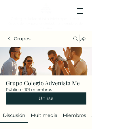
Colegio Adventista Metropolitano
Colegio de hoy, para los ciudadanos ejemplares del
mañana.
Grupos
Grupo Colegio Advenista Me
Público
·
101 miembros
Unirse
Discusión
Multimedia
Miembros
Acerca de