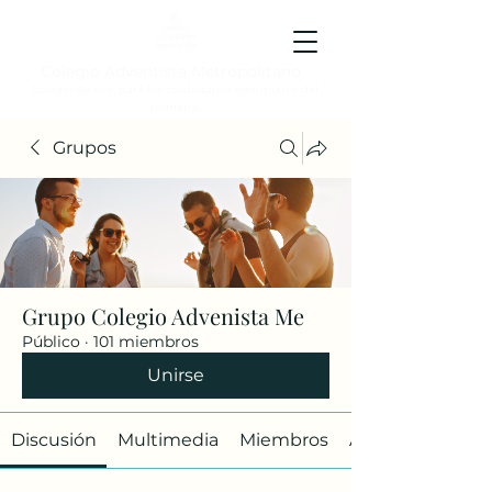
Colegio Adventista Metropolitano
Colegio de hoy, para los ciudadanos ejemplares del
mañana.
Grupos
Grupo Colegio Advenista Me
Público
·
101 miembros
Unirse
Discusión
Multimedia
Miembros
Acerca de