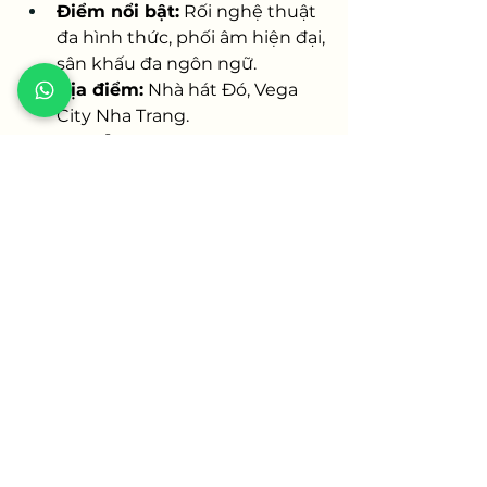
Điểm nổi bật:
 Rối nghệ thuật 
đa hình thức, phối âm hiện đại, 
sân khấu đa ngôn ngữ.
Địa điểm:
 Nhà hát Đó, Vega 
City Nha Trang.
8. Ký Ức Hội An (Hội 
An): Dấu Ấn Lịch Sử 
Qua Tà Áo Dài
"Ký Ức Hội An" không chỉ là một 
show diễn, đó là một chuyến du 
hành ngược dòng thời gian, đưa 
bạn đến với những giai đoạn lịch 
sử và văn hóa đặc sắc của phố Hội. 
Sân khấu ngoài trời rộng 
25.000m², nơi hơn 500 diễn viên 
chuyên nghiệp tái hiện những câu 
chuyện cổ kính bằng ngôn ngữ 