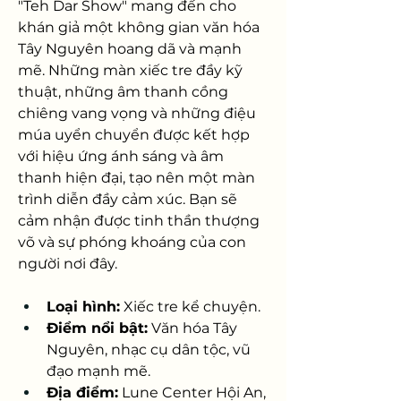
"Teh Dar Show" mang đến cho 
khán giả một không gian văn hóa 
Tây Nguyên hoang dã và mạnh 
mẽ. Những màn xiếc tre đầy kỹ 
thuật, những âm thanh cồng 
chiêng vang vọng và những điệu 
múa uyển chuyển được kết hợp 
với hiệu ứng ánh sáng và âm 
thanh hiện đại, tạo nên một màn 
trình diễn đầy cảm xúc. Bạn sẽ 
cảm nhận được tinh thần thượng 
võ và sự phóng khoáng của con 
người nơi đây.
Loại hình:
 Xiếc tre kể chuyện.
Điểm nổi bật:
 Văn hóa Tây 
Nguyên, nhạc cụ dân tộc, vũ 
đạo mạnh mẽ.
Địa điểm:
 Lune Center Hội An, 