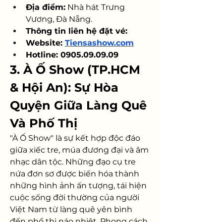
Địa điểm:
 Nhà hát Trưng 
Vương, Đà Nẵng.
Thông tin liên hệ đặt vé: 
Website: 
Tiensashow.com
Hotline: 0905.09.09.09
3. À Ố Show (TP.HCM 
& Hội An): Sự Hòa 
Quyện Giữa Làng Quê 
Và Phố Thị
"À Ố Show" là sự kết hợp độc đáo 
giữa xiếc tre, múa đương đại và âm 
nhạc dân tộc. Những đạo cụ tre 
nứa đơn sơ được biến hóa thành 
những hình ảnh ấn tượng, tái hiện 
cuộc sống đời thường của người 
Việt Nam từ làng quê yên bình 
đến phố thị náo nhiệt. Phong cách 