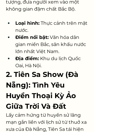
tượng, đưa người xem vào một 
không gian đậm chất Bắc Bộ.
Loại hình:
 Thực cảnh trên mặt 
nước.
Điểm nổi bật:
 Văn hóa dân 
gian miền Bắc, sân khấu nước 
lớn nhất Việt Nam.
Địa điểm:
 Khu du lịch Quốc 
Oai, Hà Nội.
2. Tiên Sa Show (Đà 
Nẵng): Tình Yêu 
Huyền Thoại Kỳ Ảo 
Giữa Trời Và Đất
Lấy cảm hứng từ huyền sử lãng 
mạn gắn liền với lịch sử từ thuở xa 
xưa của Đà Nẵng, Tiên Sa tái hiện 