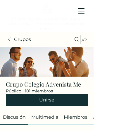
Colegio Adventista Metropolitano
Colegio de hoy, para los ciudadanos ejemplares del
mañana.
Grupos
Grupo Colegio Advenista Me
Público
·
101 miembros
Unirse
Discusión
Multimedia
Miembros
Acerca de