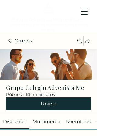
Colegio Adventista Metropolitano
Colegio de hoy, para los ciudadanos ejemplares del
mañana.
Grupos
Grupo Colegio Advenista Me
Público
·
101 miembros
Unirse
Discusión
Multimedia
Miembros
Acerca de